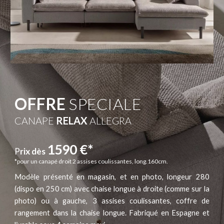
OFFRE
SPECIALE
CANAPE
RELAX
ALLEGRA
1590 €*
P
rix dès
*pour un canapé droit 2 assises coulissantes, long.160cm.
Modèle présenté en magasin, et en photo, longeur 280
(dispo en 250 cm) avec chaise longue à droite (comme sur la
photo) ou à gauche, 3 assises coulissantes, coffre de
rangement dans la chaise longue. Fabriqué en Espagne et