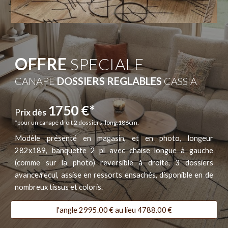
OFFRE
SPECIALE
CANAPE
DOSSIERS REGLABLES
CASSIA
1
75
0 €*
P
rix dès
*pour un canapé droit 2
dossiers
, long.1
86
cm.
Modèle présenté en magasin, et en photo, longeur
28
2x189, banquette 2 pl
avec chaise longue à
gauche
(comme sur la photo)
reversible
à
droite
, 3
dossiers
avance/recul
,
assise en ressorts ensachés, disponible en de
nombreux tissus et coloris.
l'angle 2995.00 € au lieu 4788.00 €